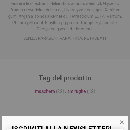
vinifera leaf extract, Helianthus annuus seed oil, Glycerin,
Prunus amygdalus dulcis oil, Hydrolyzed collagen, Xanthan
gum, Argania spinosa kernel oil, Tetrasodium EDTA, Parfum,
Phenoxyethanol, Ethylhexylglycerin, Tocopheryl acetate,
Pentylene glycol, d-Limonene.
SENZA PARABENI, PARAFFINA, PETROLATI.
Tag del prodotto
maschera
(22)
,
antirughe
(12)
×
Prodotti correlati
ISCRIVITI ALLA NEWSLETTER!