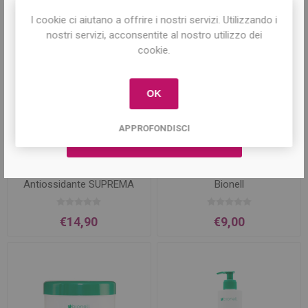
I cookie ci aiutano a offrire i nostri servizi. Utilizzando i
Iscriviti per conoscere le nostre ultime
nostri servizi, acconsentite al nostro utilizzo dei
offerte e ricevere il
10% di sconto
sul
cookie.
primo acquisto!
OK
APPROFONDISCI
Crema Giorno Antirughe -
Crema Viso Antirughe 50ml
Antiossidante SUPREMA
Bionell
50ml Bionell
€14,90
€9,00