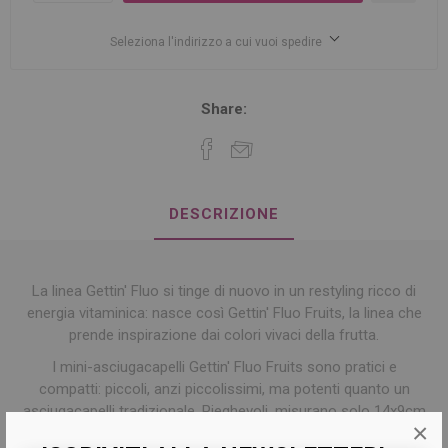
Seleziona l'indirizzo a cui vuoi spedire
Share:
DESCRIZIONE
La linea Gettin' Fluo si tinge di nuovo in un restyling ricco di
energia vitaminica: nasce così Gettin' Fluo Fruits, la linea che
prende inspirazione dai colori vivaci della frutta.
I mini-asciugacapelli Gettin' Fluo Fruits sono pratici e
compatti: piccoli, anzi piccolissimi, ma potenti quanto un
asciugacapelli tradizionale. Pieghevoli, misurano solo 14x9cm
×
quando chiusi: ideali da portare in viaggio o in palestra.