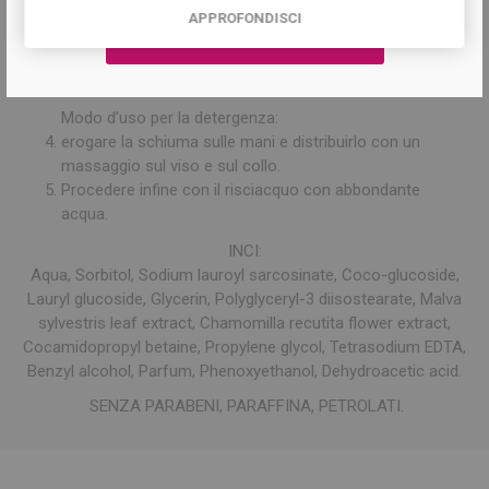
APPROFONDISCI
trucco.
Procedere con un risciacquo.
Se necessario, ripetere l’operazione.
Modo d’uso per la detergenza:
erogare la schiuma sulle mani e distribuirlo con un
massaggio sul viso e sul collo.
Procedere infine con il risciacquo con abbondante
acqua.
INCI:
Aqua, Sorbitol, Sodium lauroyl sarcosinate, Coco-glucoside,
Lauryl glucoside, Glycerin, Polyglyceryl-3 diisostearate, Malva
sylvestris leaf extract, Chamomilla recutita flower extract,
Cocamidopropyl betaine, Propylene glycol, Tetrasodium EDTA,
Benzyl alcohol, Parfum, Phenoxyethanol, Dehydroacetic acid.
SENZA PARABENI, PARAFFINA, PETROLATI.