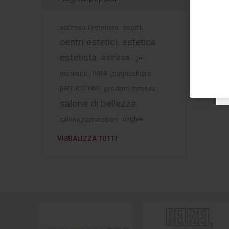
accessori estetista
capelli
centri estetici
estetica
estetista
estrosa
gel
nails
manicure
parrucchiere
parrucchieri
prodotti estetica
salone di bellezza
salone parrucchieri
unghie
VISUALIZZA TUTTI