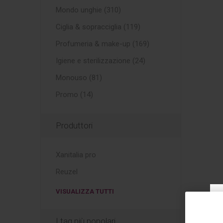
Mondo unghie (310)
Ciglia & sopracciglia (119)
Profumeria & make-up (169)
Igiene e sterilizzazione (24)
Monouso (81)
Promo (14)
Produttori
Xanitalia pro
Reuzel
VISUALIZZA TUTTI
I tag più popolari