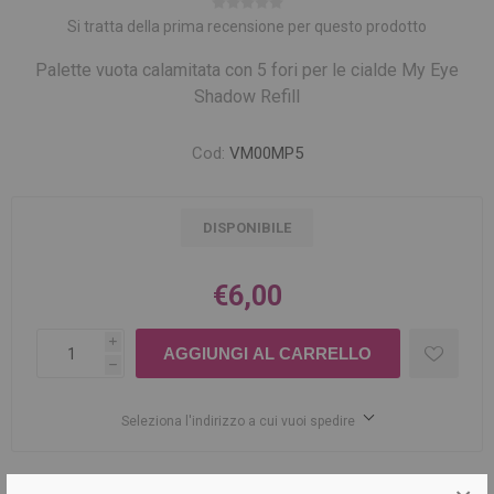
Si tratta della prima recensione per questo prodotto
Palette vuota calamitata con 5 fori per le cialde My Eye
Shadow Refill
Cod:
VM00MP5
DISPONIBILE
€6,00
i
h
Seleziona l'indirizzo a cui vuoi spedire