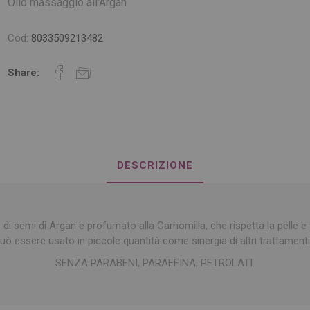
Olio massaggio all'Argan
Cod:
8033509213482
Share:
DESCRIZIONE
 di semi di Argan e profumato alla Camomilla, che rispetta la pelle e 
Può essere usato in piccole quantità come sinergia di altri trattament
SENZA PARABENI, PARAFFINA, PETROLATI.