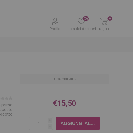
(0)
0
Profilo
Lista dei desideri
€0,00
DISPONIBILE
€15,50
la prima
 questo
rodotto
i
h