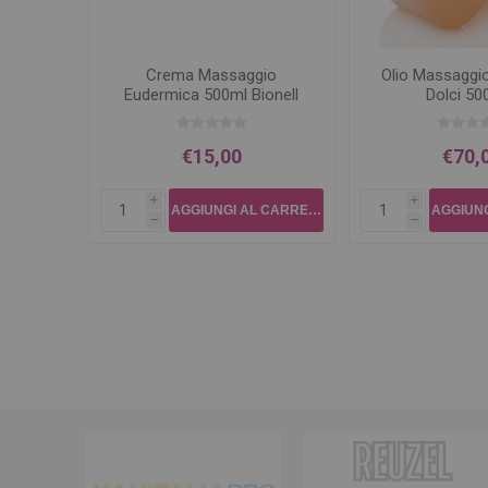
Crema Massaggio
Olio Massaggi
Eudermica 500ml Bionell
Dolci 50
€15,00
€70,
i
i
h
h