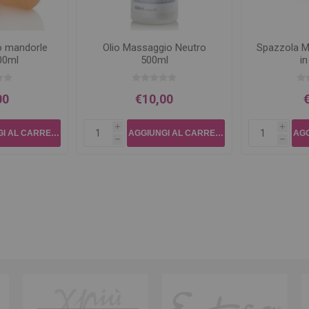
o mandorle
Olio Massaggio Neutro
Spazzola M
00ml
500ml
i
00
€10,00
i
i
h
h