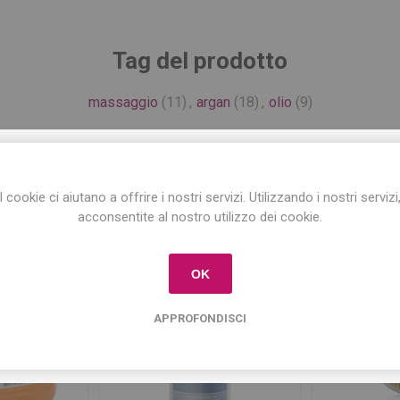
Tag del prodotto
massaggio
(11)
,
argan
(18)
,
olio
(9)
ISCRIVITI ALLA NEWSLETTER!
Prodotti correlati
I cookie ci aiutano a offrire i nostri servizi. Utilizzando i nostri servizi
Iscriviti per conoscere le nostre ultime offerte
acconsentite al nostro utilizzo dei cookie.
e ricevere il
10% di sconto
sul primo acquisto!
OK
APPROFONDISCI