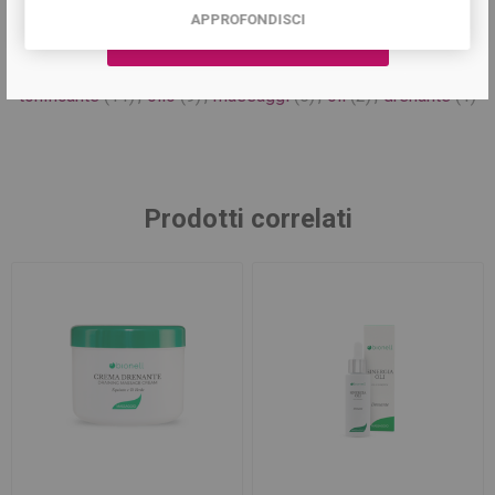
APPROFONDISCI
Tag del prodotto
tonificante
(11)
,
olio
(9)
,
massaggi
(6)
,
oli
(2)
,
drenante
(1)
Prodotti correlati