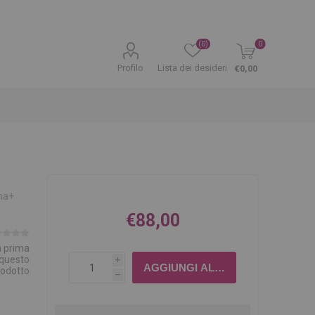
(0)
0
Profilo
Lista dei desideri
€0,00
ma+
€88,00
la prima
 questo
i
rodotto
h