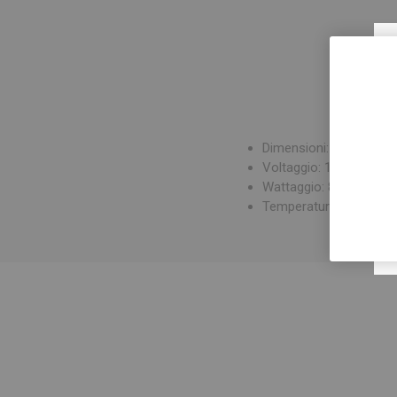
Dimensioni: Ø 45 mm/0
Voltaggio: 110-240
Wattaggio: 85-115
Temperatura: 230°C - 