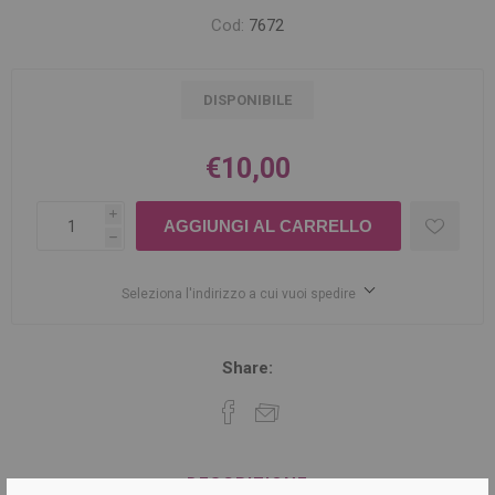
Cod:
7672
DISPONIBILE
€10,00
i
h
Seleziona l'indirizzo a cui vuoi spedire
Share:
DESCRIZIONE