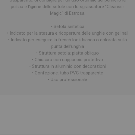
trasparente. Si consiglia per un uso ottimale del pennello la
pulizia e l'igiene delle setole con lo sgrassatore "Cleanser
Magic" di Estrosa.
• Setola sintetica
• Indicato per la stesura e ricopertura delle unghie con gel nail
• Indicato per eseguire la french look bianca o colorata sulla
punta dell'unghia
• Struttura setola: piatta obliquo
• Chiusura con cappuccio protettivo
• Struttura in alluminio con decorazioni
• Confezione: tubo PVC trasparente
• Uso professionale