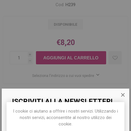
Cod:
H239
DISPONIBILE
€8,20
i
h
Seleziona l'indirizzo a cui vuoi spedire
×
Share:
ISCRIVITI ALLA NEWSLETTER!
I cookie ci aiutano a offrire i nostri servizi. Utilizzando i
Iscriviti per conoscere le nostre ultime
nostri servizi, acconsentite al nostro utilizzo dei
offerte e ricevere il
10% di sconto
sul
cookie.
DESCRIZIONE
primo acquisto!