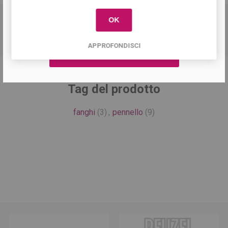
OK
Pennello per trattamenti fanghi. Larghezza 4cm
APPROFONDISCI
Tag del prodotto
fanghi
(3)
,
pennello
(9)