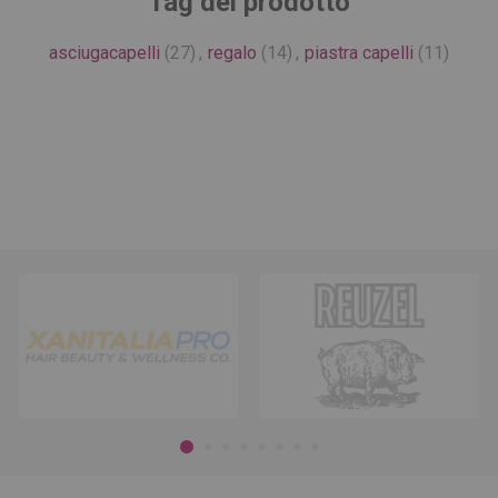
Tag del prodotto
asciugacapelli
(27)
,
regalo
(14)
,
piastra capelli
(11)