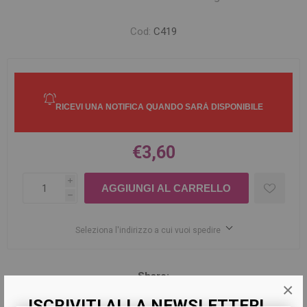
Cod:
C419
€3,60
i
h
Seleziona l'indirizzo a cui vuoi spedire
Share:
×
ISCRIVITI ALLA NEWSLETTER!