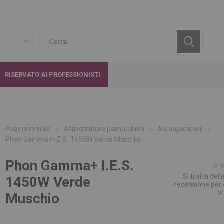
RISERVATO AI PROFESSIONISTI
Pagina iniziale
Attrezzature parrucchieri
Asciugacapelli
Phon Gamma+ I.E.S. 1450W Verde Muschio
Phon Gamma+ I.E.S.
Si tratta del
1450W Verde
recensione per
p
Muschio