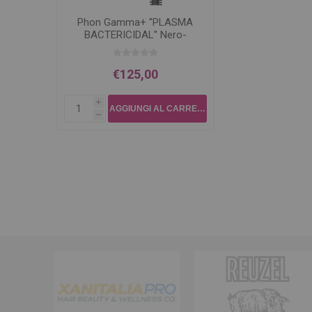
Phon Gamma+ ''PLASMA
BACTERICIDAL'' Nero-
Verde
€125,00
i
h