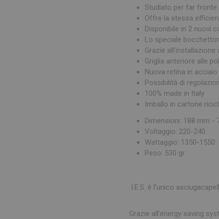
Studiato per far fronte
Offre la stessa effici
Disponibile in 2 nuovi c
Lo speciale bocchetton
Grazie all'installazione
Griglia anteriore alle po
Nuova retina in acciaio
Possibilità di regolazio
100% made in Italy
Imballo in cartone ricicl
Dimensioni: 188 mm - 7
Voltaggio: 220-240
Wattaggio: 1350-1550
Peso: 530 gr
I.E.S.
è l’unico asciugacapel
Grazie all’energy saving sys