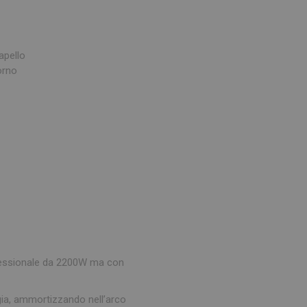
apello
orno
rofessionale da 2200W ma con
rgia, ammortizzando nell’arco