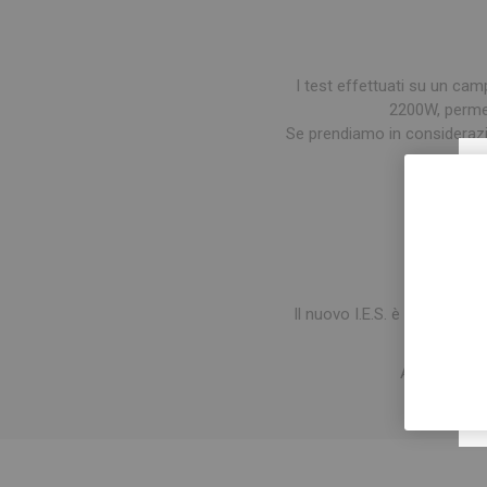
I test effettuati su un cam
2200W, permet
Se prendiamo in considerazi
Il tutt
Il nuovo
I.E.S.
è dotato di sc
Andate a leg