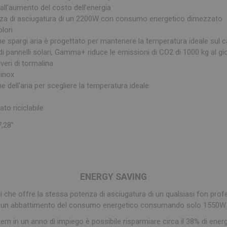
 all'aumento del costo dell'energia
enza di asciugatura di un 2200W con consumo energetico dimezzato
olori
e spargi aria è progettato per mantenere la temperatura ideale sul c
 di pannelli solari, Gamma+ riduce le emissioni di CO2 di 1000 kg al gi
lveri di tormalina
 inox
ne dell’aria per scegliere la temperatura ideale
ato riciclabile
,28"
ENERGY SAVING
li che offre la stessa potenza di asciugatura di un qualsiasi fon p
un abbattimento del consumo energetico consumando solo 1550W.
tem in un anno di impiego è possibile risparmiare circa il 38% di ene