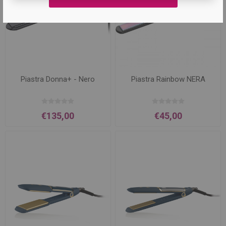
Piastra Donna+ - Nero
Piastra Rainbow NERA
€135,00
€45,00