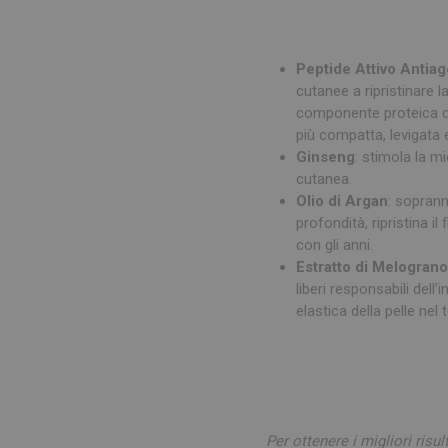
Peptide Attivo Antiag
cutanee a ripristinare l
componente proteica che
più compatta, levigata 
Ginseng
: stimola la m
cutanea.
Olio di Argan
: soprann
profondità, ripristina i
con gli anni.
Estratto di Melogran
liberi responsabili del
elastica della pelle nel
Per ottenere i migliori risul