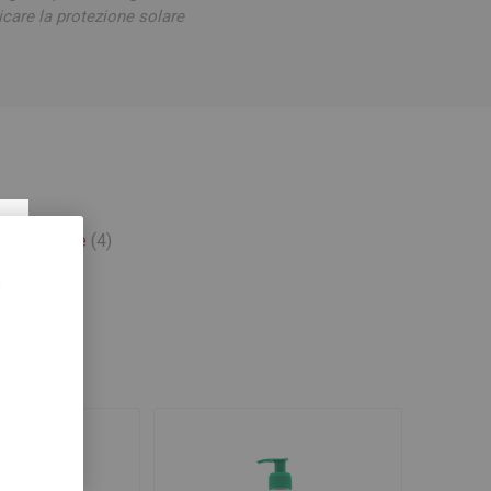
icare la protezione solare
×
an skincare
(4)
,