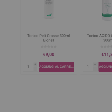
Tonico Pelli Grasse 300ml
Tonico ACIDO
Bionell
300m
€9,00
€11,
i
i
h
h