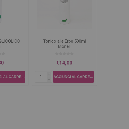
 GLICOLICO
Tonico alle Erbe 500ml
l
Bionell
80
€14,00
i
h