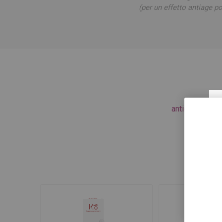
(per un effetto antiage p
antiossidante