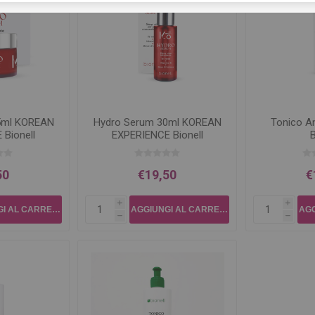
5ml KOREAN
Hydro Serum 30ml KOREAN
Tonico A
Bionell
EXPERIENCE Bionell
B
50
€19,50
€
i
i
h
h