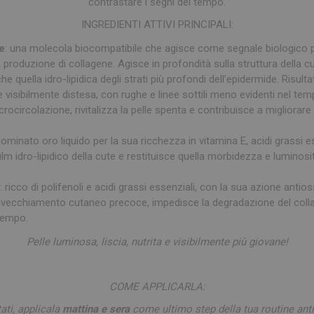
contrastare i segni del tempo.
INGREDIENTI ATTIVI PRINCIPALI:
e
: una molecola biocompatibile che agisce come segnale biologico pe
a produzione di collagene. Agisce in profondità sulla struttura della cu
 quella idro-lipidica degli strati più profondi dell’epidermide. Risult
e visibilmente distesa, con rughe e linee sottili meno evidenti nel tem
icrocircolazione, rivitalizza la pelle spenta e contribuisce a migliorar
ominato oro liquido per la sua ricchezza in vitamina E, acidi grassi ess
l film idro-lipidico della cute e restituisce quella morbidezza e lumino
o
: ricco di polifenoli e acidi grassi essenziali, con la sua azione antios
l’invecchiamento cutaneo precoce, impedisce la degradazione del coll
 tempo.
Pelle luminosa, liscia, nutrita e visibilmente più giovane!
COME APPLICARLA:
tati, applicala
mattina e sera
come ultimo step della tua routine ant