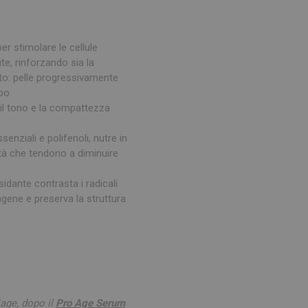
r stimolare le cellule
te, rinforzando sia la
ato: pelle progressivamente
po.
e il tono e la compattezza
enziali e polifenoli, nutre in
sità che tendono a diminuire
sidante contrasta i radicali
agene e preserva la struttura
iage, dopo il
Pro Age Serum