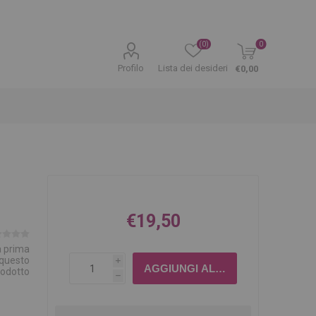
(0)
0
Profilo
Lista dei desideri
€0,00
€19,50
la prima
 questo
i
rodotto
h