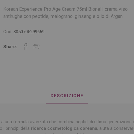
Korean Experience Pro Age Cream 75ml Bionell: crema viso
antirughe con peptide, melograno, ginseng e olio di Argan
Cod:
8050705299669
Share:
DESCRIZIONE
 a una formula avanzata che combina peptidi di ultima generazione e in
 i principi della
ricerca cosmetologica coreana
, aiuta a conservare