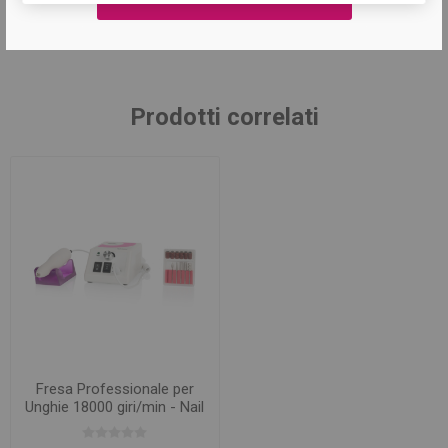
ricostruzione unghie
(57)
Prodotti correlati
Fresa Professionale per
Unghie 18000 giri/min - Nail
Zero