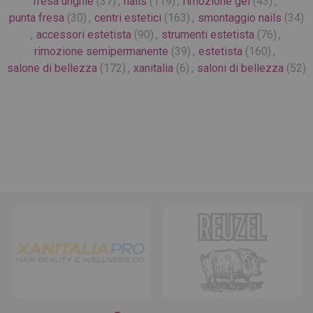
fresa unghie
(37)
,
nails
(119)
,
rimozione gel
(43)
,
punta fresa
(30)
,
centri estetici
(163)
,
smontaggio nails
(34)
,
accessori estetista
(90)
,
strumenti estetista
(76)
,
rimozione semipermanente
(39)
,
estetista
(160)
,
salone di bellezza
(172)
,
xanitalia
(6)
,
saloni di bellezza
(52)