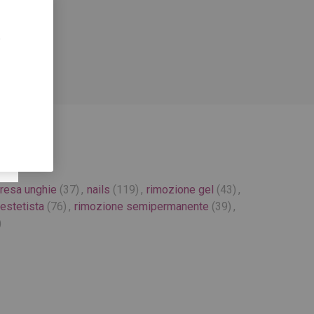
,
fresa unghie
(37)
,
nails
(119)
,
rimozione gel
(43)
,
estetista
(76)
,
rimozione semipermanente
(39)
,
)