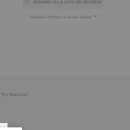
AGGIUNGI ALLA LISTA DEI DESIDERI
Seleziona l'indirizzo a cui vuoi spedire
 "Dry Manicure".
×