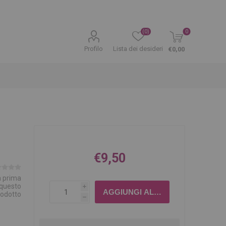
(0)
0
Profilo
Lista dei desideri
€0,00
€9,50
la prima
 questo
i
rodotto
h