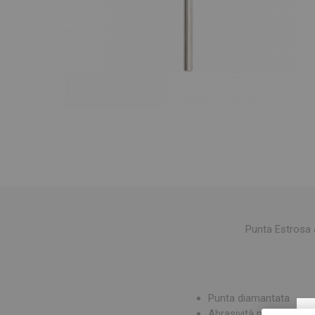
Punta Estrosa a
Punta diamantata
Abrasività media