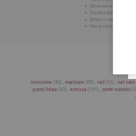
Dimensione punta: Ø 2
Sterilizzabile
Attacco universale
Uso professionale
rimozione
(40)
,
manicure
(89)
,
nail
(65)
,
nail care
punta fresa
(30)
,
estrosa
(141)
,
centri estetici
(