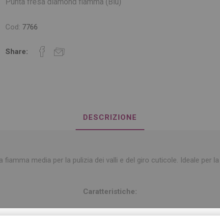
Punta fresa diamond fiamma (Blu)
Cod:
7766
Share:
DESCRIZIONE
 fiamma media per la pulizia dei valli e del giro cuticole. Ideale per la
Caratteristiche: