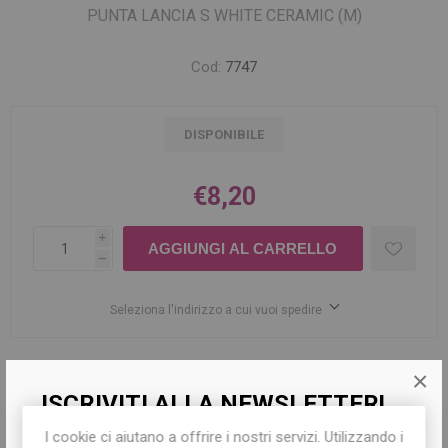
PUNTA LANCIA S WHITE CERAMIC (M)
Cod:
7747
DISPONIBILE
€8,20
i
h
Seleziona l'indirizzo a cui vuoi spedire
×
Share:
ISCRIVITI ALLA NEWSLETTER!
I cookie ci aiutano a offrire i nostri servizi. Utilizzando i