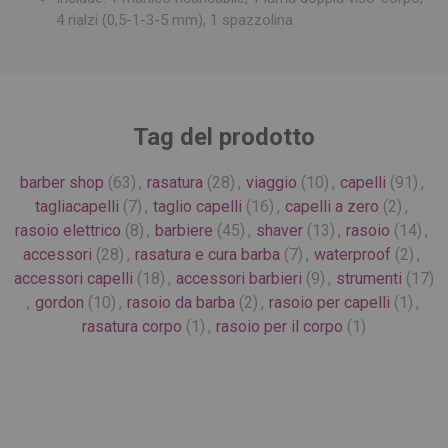
4 rialzi (0,5-1-3-5 mm), 1 spazzolina
Tag del prodotto
barber shop
(63)
,
rasatura
(28)
,
viaggio
(10)
,
capelli
(91)
,
tagliacapelli
(7)
,
taglio capelli
(16)
,
capelli a zero
(2)
,
rasoio elettrico
(8)
,
barbiere
(45)
,
shaver
(13)
,
rasoio
(14)
,
accessori
(28)
,
rasatura e cura barba
(7)
,
waterproof
(2)
,
accessori capelli
(18)
,
accessori barbieri
(9)
,
strumenti
(17)
,
gordon
(10)
,
rasoio da barba
(2)
,
rasoio per capelli
(1)
,
rasatura corpo
(1)
,
rasoio per il corpo
(1)