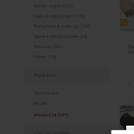
Mondo unghie (310)
Ciglia & sopracciglia (119)
Profumeria & make-up (169)
Igiene e sterilizzazione (24)
Monouso (81)
Gu
Pol
Promo (14)
Produttori
Xanitalia pro
Reuzel
VISUALIZZA TUTTI
I tag più popolari