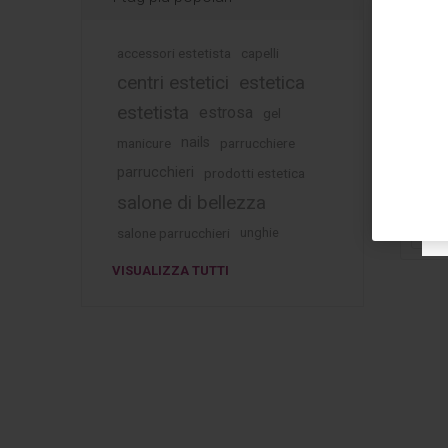
accessori estetista
capelli
centri estetici
estetica
G
estetista
estrosa
gel
Se
nails
manicure
parrucchiere
parrucchieri
prodotti estetica
salone di bellezza
salone parrucchieri
unghie
VISUALIZZA TUTTI