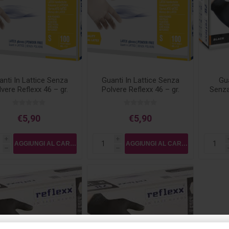
anti In Lattice Senza
Guanti In Lattice Senza
Gua
vere Reflexx 46 – gr.
Polvere Reflexx 46 – gr.
Senza
5,7 Misura L
5,7 misura S
– 
€5,90
€5,90
i
i
h
h