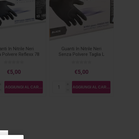
nti In Nitrile Neri
Guanti In Nitrile Neri
 Polvere Reflexx 78
Senza Polvere Taglia L
gr. 4,0 Misura XS
€5,00
€5,00
i
i
h
h
×