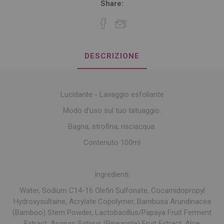
Share:
DESCRIZIONE
Lucidante - Lavaggio esfoliante
Modo d'uso sul tuo tatuaggio:
Bagna, strofina, risciacqua.
Contenuto 100ml
Ingredienti:
Water, Sodium C14-16 Olefin Sulfonate, Cocamidopropyl
Hydroxysultaine, Acrylate Copolymer, Bambusa Arundinacea
(Bamboo) Stem Powder, Lactobacillus/Papaya Fruit Ferment
Extract, Ananas Sativus (Pineapple) Fruit Extract, Aloe