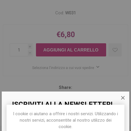
Cod:
W031
€6,80
i
h
Seleziona l'indirizzo a cui vuoi spedire
Share:
×
ISCRIVITI ALLA NEWSLETTER!
I cookie ci aiutano a offrire i nostri servizi. Utilizzando i
Iscriviti per conoscere le nostre ultime
DESCRIZIONE
nostri servizi, acconsentite al nostro utilizzo dei
offerte e ricevere il
10% di sconto
sul
cookie.