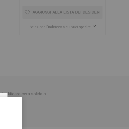
AGGIUNGI ALLA LISTA DEI DESIDERI
Seleziona l'indirizzo a cui vuoi spedire
luidificare cera solida o
×
35°C.
,