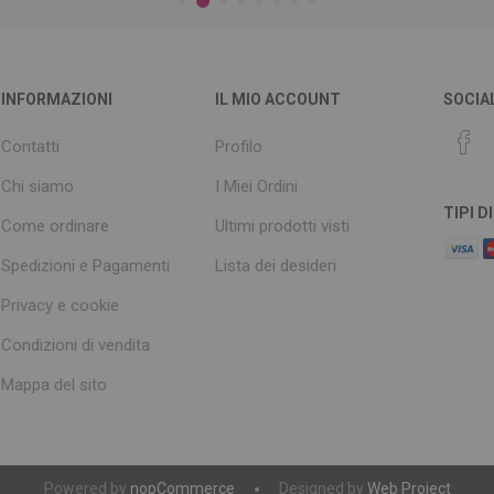
INFORMAZIONI
IL MIO ACCOUNT
SOCIA
Contatti
Profilo
Chi siamo
I Miei Ordini
TIPI 
Come ordinare
Ultimi prodotti visti
Spedizioni e Pagamenti
Lista dei desideri
Privacy e cookie
Condizioni di vendita
Mappa del sito
Powered by
nopCommerce
Designed by
Web Project