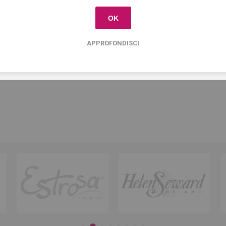
OK
Tag del prodotto
APPROFONDISCI
scaldacera
(10)