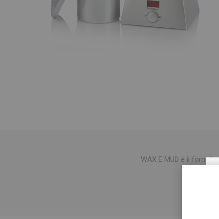
WAX E MUD è il fornello s
La t