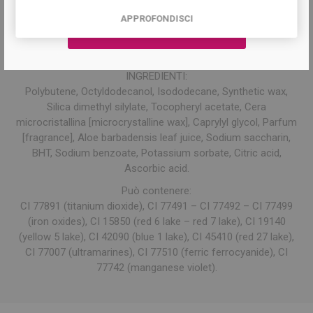
Contiene agenti attivi a protezione della pelle
APPROFONDISCI
Made in italy
Non contiene allergeni
Vegan
INGREDIENTI:
Polybutene, Octyldodecanol, Isododecane, Synthetic wax,
Silica dimethyl silylate, Tocopheryl acetate, Cera
microcristallina [microcrystalline wax], Caprylyl glycol, Parfum
[fragrance], Aloe barbadensis leaf juice, Sodium saccharin,
BHT, Sodium benzoate, Potassium sorbate, Citric acid,
Ascorbic acid.
Può contenere:
CI 77891 (titanium dioxide), CI 77491 – CI 77492 – CI 77499
(iron oxides), CI 15850 (red 6 lake – red 7 lake), CI 19140
(yellow 5 lake), CI 42090 (blue 1 lake), CI 45410 (red 27 lake),
CI 77007 (ultramarines), CI 77510 (ferric ferrocyanide), CI
77742 (manganese violet).