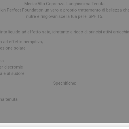
Media/Alta Coprenza. Lunghissima Tenuta
kin Perfect Foundation un vero e proprio trattamento di bellezza che,
nutre e ringiovanisce la tua pelle. SPF 15.
nta liquido ad effetto seta, idratante e ricco di principi attivi arricchi
o ad effetto riempitivo;
tezione solare
nca
er discromie
ua e al sudore
Spechifiche:
ma tenuta
o