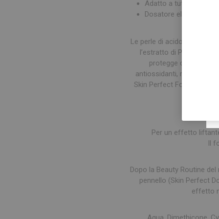
Adatto a tutti i tipi di pe
Dosatore elegante, pra
Le perle di acido Ialuronico
l’estratto di Peonia Bianc
protegge dai fattori e
antiossidanti, riattiva le f
Skin Perfect Foundation co
Per un effetto liftant
Il 
Dopo la Beauty Routine del 
pennello (Skin Perfect Do
effetto m
Aqua, Dimethicone, Cy