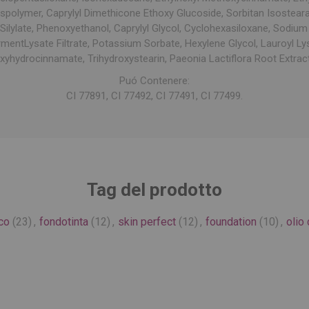
sspolymer, Caprylyl Dimethicone Ethoxy Glucoside, Sorbitan Isostea
 Silylate, Phenoxyethanol, Caprylyl Glycol, Cyclohexasiloxane, Sodiu
ermentLysate Filtrate, Potassium Sorbate, Hexylene Glycol, Lauroyl Lys
oxyhydrocinnamate, Trihydroxystearin, Paeonia Lactiflora Root Extrac
Puó Contenere:
CI 77891, CI 77492, CI 77491, CI 77499.
Tag del prodotto
co
(23)
,
fondotinta
(12)
,
skin perfect
(12)
,
foundation
(10)
,
olio 