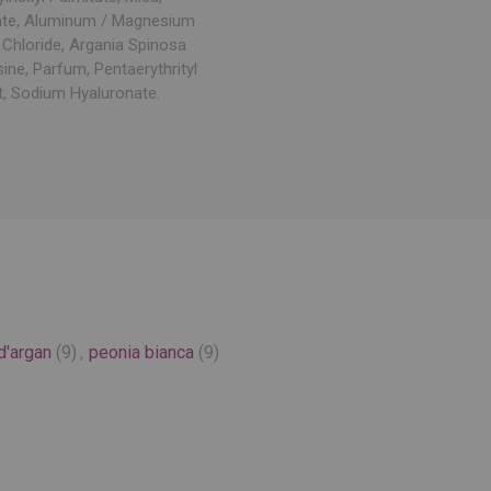
rate, Aluminum / Magnesium
m Chloride, Argania Spinosa
ine, Parfum, Pentaerythrityl
t, Sodium Hyaluronate.
d'argan
(9)
,
peonia bianca
(9)