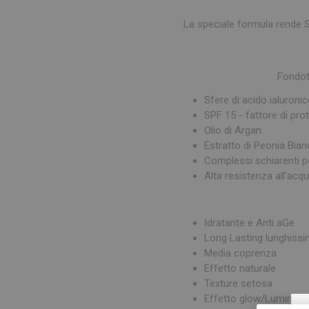
La speciale formula rende S
Fondoti
Sfere di acido ialuronic
SPF 15 - fattore di pro
Olio di Argan
Estratto di Peonia Bia
Complessi schiarenti p
Alta resistenza all'acq
Idratante e Anti aGe
Long Lasting lunghissi
Media coprenza
Effetto naturale
Texture setosa
Effetto glow/Luminos