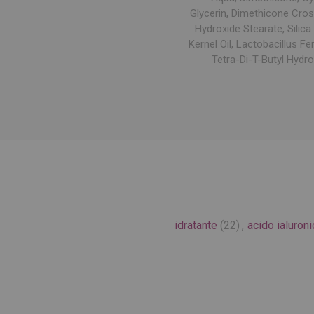
Glycerin, Dimethicone Cro
Hydroxide Stearate, Silica
Kernel Oil, Lactobacillus F
Tetra-Di-T-Butyl Hydr
idratante
(22)
,
acido ialuroni