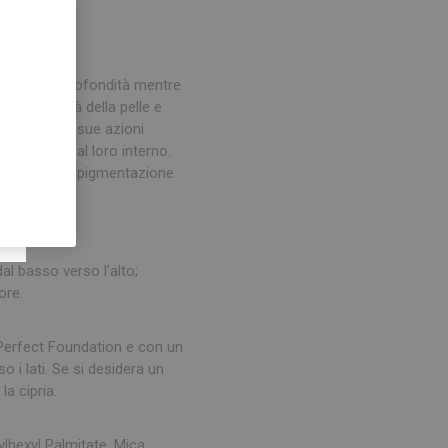
,
trendole in profondità mentre
 l’uniformità della pelle e
pelle con la sue azioni
del prodotto al loro interno.
mizzare l’iperpigmentazione
dal basso verso l’alto;
ore.
 Perfect Foundation e con un
 i lati. Se si desidera un
la cipria.
hexyl Palmitate, Mica,