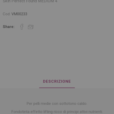
Skin Perfect Found MEDIUM 4
Cod:
VM00233
Share:
DESCRIZIONE
Per pelli medie con sottotono caldo.
Fondotinta effetto lifting ricco di principi attivi nutrienti.