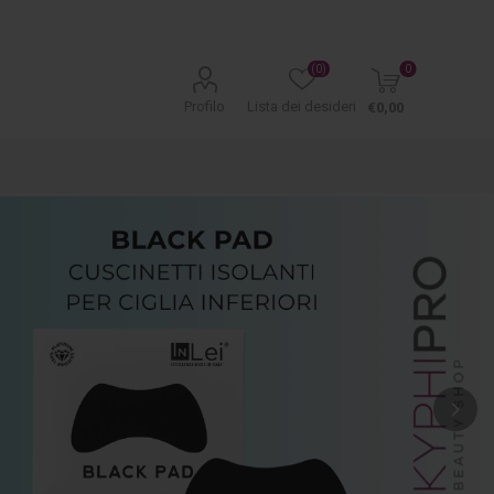
(0)
0
Profilo
Lista dei desideri
€0,00