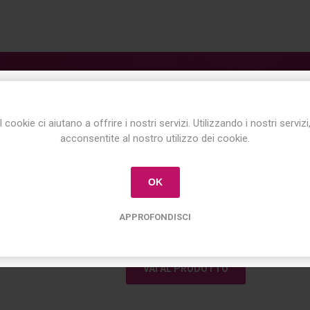
ISCRIVITI ALLA NEWSLETTER!
I cookie ci aiutano a offrire i nostri servizi. Utilizzando i nostri servizi
Ombretto per Ricresci
Iscriviti per conoscere le nostre ultime offerte
acconsentite al nostro utilizzo dei cookie.
e ricevere il
10% di sconto
sul primo acquisto!
Ombretto per Ricrescita Instant Re
OK
APPROFONDISCI
€10,90
VAI AL PRODOTTO