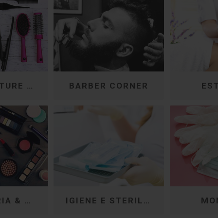
ATTREZZATURE PARRUCCHIERI
BARBER CORNER
ES
PROFUMERIA & MAKE-UP
IGIENE E STERILIZZAZIONE
MO