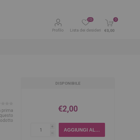
(0)
0
Profilo
Lista dei desideri
€0,00
DISPONIBILE
€2,00
la prima
 questo
rodotto
i
h