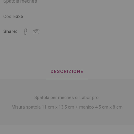
Spatola meches
Cod:
E326
Share:
DESCRIZIONE
Spatola per mèches di Labor pro.
Misura spatola 11 cm x 13.5 cm + manico 4.5 cm x 8 cm