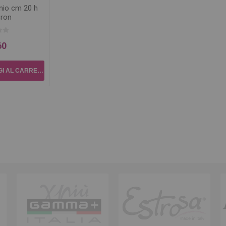
inio cm 20 h
cron
60