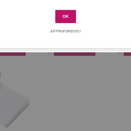
e ricevere il
10% di sconto
sul primo acquisto!
hes Lunga
Rotolo in Alluminio cm 30 h
Rotolo A
OK
- 15 micron
APPROFONDISCI
0
€9,90
i
i
h
h