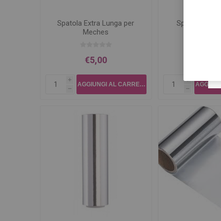
Spatola Extra Lunga per
Spatola Mec
Meches
€5,00
€4,5
i
i
h
h