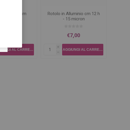
lluminio 12 cm
Rotolo in Alluminio cm 12 h
- 15 micron
€4,50
€7,00
i
h