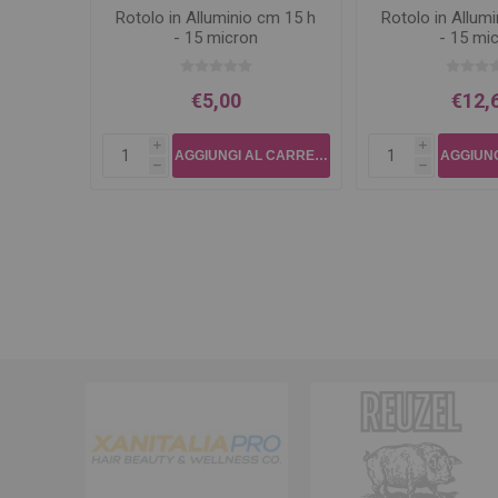
Rotolo in Alluminio cm 15 h
Rotolo in Allum
- 15 micron
- 15 mi
€5,00
€12,
i
i
h
h