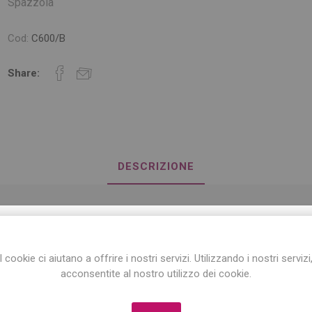
Spazzola
Cod:
C600/B
Share:
DESCRIZIONE
Spazzola scheletro Labor Pro Colore nero.
ISCRIVITI ALLA NEWSLETTER!
I cookie ci aiutano a offrire i nostri servizi. Utilizzando i nostri servizi
Iscriviti per conoscere le nostre ultime offerte
acconsentite al nostro utilizzo dei cookie.
e ricevere il
10% di sconto
sul primo acquisto!