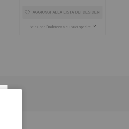
AGGIUNGI ALLA LISTA DEI DESIDERI
Seleziona l'indirizzo a cui vuoi spedire
×
,