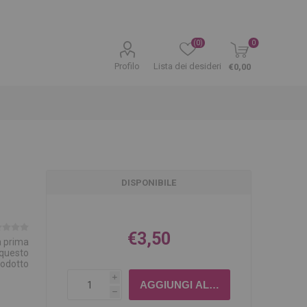
(0)
0
Profilo
Lista dei desideri
€0,00
DISPONIBILE
€3,50
la prima
 questo
rodotto
i
h