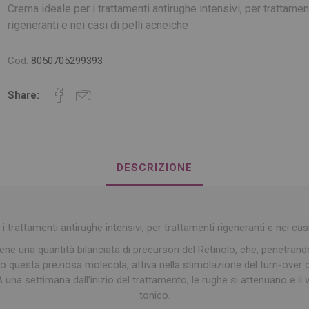
Crema ideale per i trattamenti antirughe intensivi, per trattamen
rigeneranti e nei casi di pelli acneiche
Cod:
8050705299393
Share:
DESCRIZIONE
 trattamenti antirughe intensivi, per trattamenti rigeneranti e nei casi
ne una quantità bilanciata di precursori del Retinolo, che, penetrando
no questa preziosa molecola, attiva nella stimolazione del turn-over c
 A una settimana dall’inizio del trattamento, le rughe si attenuano e il
tonico.