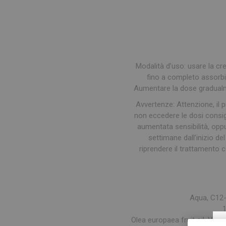
Modalità d’uso
: usare la c
fino a completo assorbi
Aumentare la dose gradualme
Avvertenze: Attenzione, il 
non eccedere le dosi consigl
aumentata sensibilità, opp
settimane dall’inizio de
riprendere il trattamento 
Aqua
, C12
Olea
europaea
fruit
oil
,
Vacc