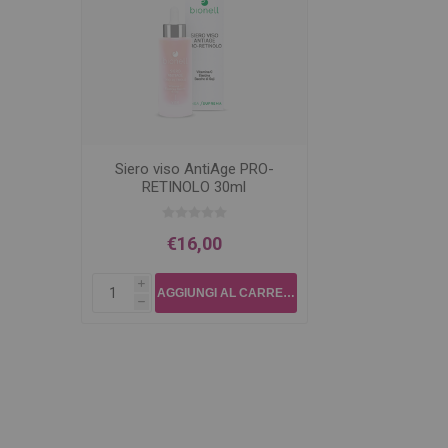
Siero viso AntiAge PRO-
RETINOLO 30ml
€16,00
i
h