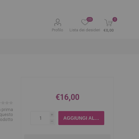
(0)
0
Profilo
Lista dei desideri
€0,00
€16,00
la prima
 questo
i
rodotto
h