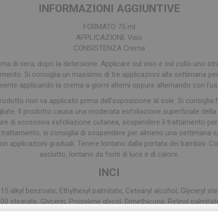
INFORMAZIONI AGGIUNTIVE
FORMATO 75 ml
APPLICAZIONE Viso
CONSISTENZA Crema
rema di sera, dopo la detersione. Applicare sul viso e sul collo uno s
mento. Si consiglia un massimo di tre applicazioni alla settimana per
nte applicando la crema a giorni alterni oppure alternando con l’uso 
prodotto non va applicato prima dell’esposizione al sole. Si consiglia
iate. Il prodotto causa una moderata esfoliazione superficiale della c
ure di eccessiva esfoliazione cutanea, sospendere il trattamento per
l trattamento, si consiglia di sospendere per almeno una settimana e,
con applicazioni graduali. Tenere lontano dalla portata dei bambini. C
asciutto, lontano da fonti di luce e di calore.
INCI
-15
alkyl
benzoate
,
Ethylhexyl
palmitate
,
Cetearyl
alcohol
,
Glyceryl
ste
100
stearate
,
Glycerin
,
Propylene
glycol
,
Dimethicone
,
Retinyl
palmitat
inium
myrtillus
fruit
extract
,
Solanum
lycopersicum
fruit
extract
,
Sodi