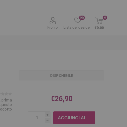
(0)
0
Profilo
Lista dei desideri
€0,00
DISPONIBILE
€26,90
la prima
 questo
rodotto
i
h