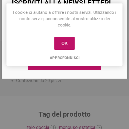
ISCRIVITI ALLA NEWSLETTER!
Share:
I cookie ci aiutano a offrire i nostri servizi. Utilizzando i
Iscriviti per conoscere le nostre ultime
nostri servizi, acconsentite al nostro utilizzo dei
offerte e ricevere il
10% di sconto
sul
cookie.
primo acquisto!
DESCRIZIONE
OK
APPROFONDISCI
Caratteristiche:
Dimensioni 80x130 cm
Confezione da 20 pezzi
Tag del prodotto
telo doccia
(1)
,
monouso estetica
(7)