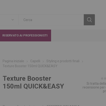
RISERVATO AI PROFESSIONISTI
Pagina iniziale
Capelli
Styling e prodotti finali
Texture Booster 150ml QUICK&EASY
Texture Booster
Si tratta del
150ml QUICK&EASY
recensione per
p