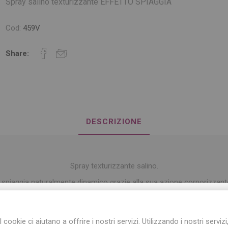
Spray salino texturizzante EFFETTO SPIAGGIA
Cod:
459V
Share:
DESCRIZIONE
Spray texturizzante salino.
 spiaggia naturalmente dinamico grazie alla sua azione corporizzante
Modo d'uso:
ISCRIVITI ALLA NEWSLETTER!
Agitare beneprima dell'uso.
I cookie ci aiutano a offrire i nostri servizi. Utilizzando i nostri servizi