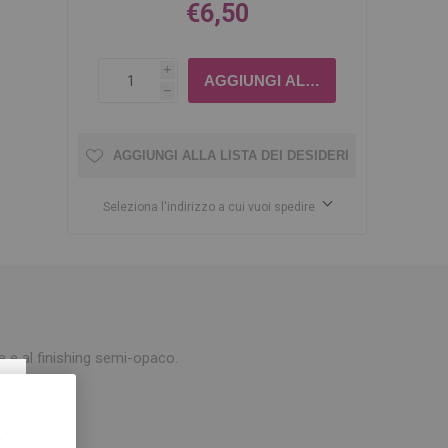
€6,50
i
h
AGGIUNGI ALLA LISTA DEI DESIDERI
Seleziona l'indirizzo a cui vuoi spedire
 e al finishing semi-opaco.
×
,