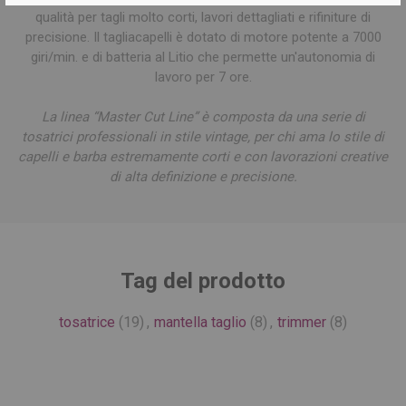
qualità per tagli molto corti, lavori dettagliati e rifiniture di
precisione. Il tagliacapelli è dotato di motore potente a 7000
giri/min. e di batteria al Litio che permette un'autonomia di
lavoro per 7 ore.
La linea “Master Cut Line” è composta da una serie di
tosatrici professionali in stile vintage, per chi ama lo stile di
capelli e barba estremamente corti e con lavorazioni creative
di alta definizione e precisione.
Tag del prodotto
tosatrice
(19)
,
mantella taglio
(8)
,
trimmer
(8)