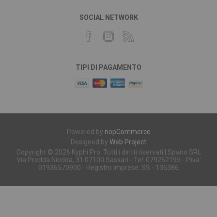
SOCIAL NETWORK
TIPI DI PAGAMENTO
Powered by
nopCommerce
Designed by
Web Project
Copyright © 2026 Kyphi Pro. Tutti i diritti riservati | Spano SRL
Via Predda Niedda, 31 07100 Sassari - Tel: 079262195 - P.iva:
01936570900 - Registro imprese: SS - 136386