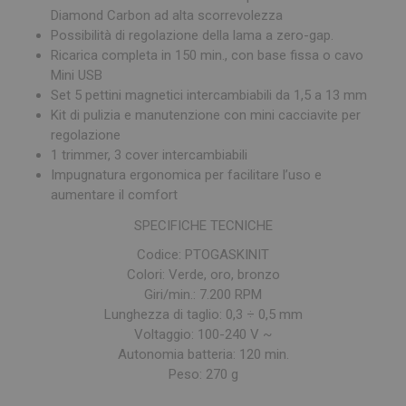
Diamond Carbon ad alta scorrevolezza
Possibilità di regolazione della lama a zero-gap.
Ricarica completa in 150 min., con base fissa o cavo
Mini USB
Set 5 pettini magnetici intercambiabili da 1,5 a 13 mm
Kit di pulizia e manutenzione con mini cacciavite per
regolazione
1 trimmer, 3 cover intercambiabili
Impugnatura ergonomica per facilitare l’uso e
aumentare il comfort
SPECIFICHE TECNICHE
Codice: PTOGASKINIT
Colori: Verde, oro, bronzo
Giri/min.: 7.200 RPM
Lunghezza di taglio: 0,3 ÷ 0,5 mm
Voltaggio: 100-240 V ~
Autonomia batteria: 120 min.
Peso: 270 g