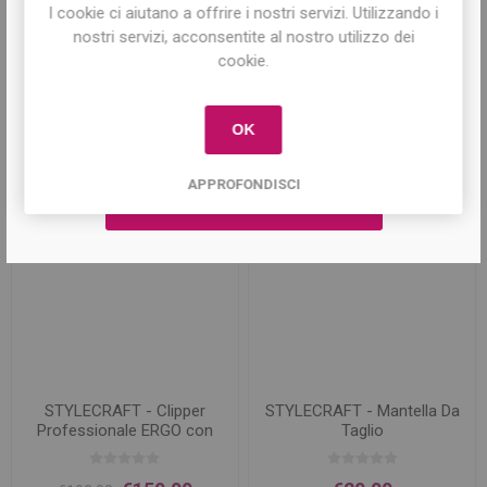
I cookie ci aiutano a offrire i nostri servizi. Utilizzando i
Iscriviti per conoscere le nostre ultime
nostri servizi, acconsentite al nostro utilizzo dei
offerte e ricevere il
10% di sconto
sul
cookie.
primo acquisto!
Prodotti correlati
OK
APPROFONDISCI
STYLECRAFT - Clipper
STYLECRAFT - Mantella Da
Professionale ERGO con
Taglio
Motore Magnetico