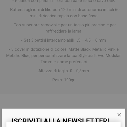
- Ricarica completa in 1 ora con base fissa o cavo USB
- Batteria agli ioni di litio con 120 min. di autonomia in soli 60
min. di ricarica rapida con base fissa
- Top superiore removibile per un taglio più preciso e per
raffreddare la lama
- Set 3 pettini intercambiabili 1,5 – 4,5 – 6 mm
- 3 cover in dotazione di colore: Matte Black, Metallic Pink e
Metallic Blue, per personalizzare la tua Stylecraft Evo Modular
Trimmer come preferisci
Altezza di taglio: 0 - 0,8mm
Peso: 190gr
Tag del prodotto
×
ISCRIVITI ALLA NEWSLETTER!
tosatrice
(19)
,
taglio a zero
(10)
,
rifiniture
(4)
,
stylecraft
(13)