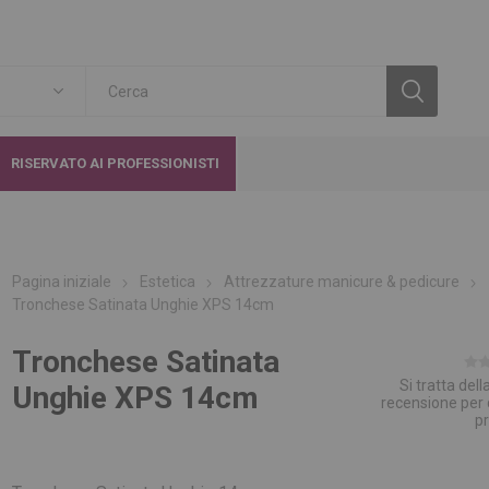
RISERVATO AI PROFESSIONISTI
Pagina iniziale
Estetica
Attrezzature manicure & pedicure
Tronchese Satinata Unghie XPS 14cm
Tronchese Satinata
Si tratta del
Unghie XPS 14cm
recensione per
p