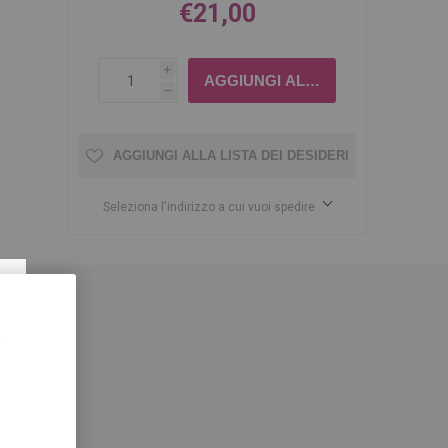
€21,00
i
h
AGGIUNGI ALLA LISTA DEI DESIDERI
Seleziona l'indirizzo a cui vuoi spedire
×
,