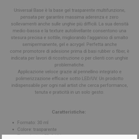
Universal Base è la base gel trasparente multifunzione,
pensata per garantire massima aderenza e zero
sollevamenti anche sulle unghie più difficili. La sua densità
medio-bassa e la texture autolivellante consentono una
stesura precisa e sottile, migliorando l'aggancio di smalto
semipermanente, gel e acrygel. Perfetta anche
come promotore di adesione prima di basi rubber o fiber, è
indicata per lavori di ricostruzione o per clienti con unghie
problematiche.
Applicazione veloce grazie al pennellino integrato e
polimerizzazione efficace sotto LED/UV. Un prodotto
indispensabile per ogni nail artist che cerca performance,
tenuta e praticità in un solo gesto.
Caratteristiche:
Formato: 30 ml
Colore: trasparente
Tecnologia: LED & UV