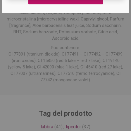
Polybutene, Octyldodecanol, Isododecane, Synthetic wax,
Silica dimethyl silylate, Tocopheryl acetate, Cera
microcristallina [microcrystalline wax], Caprylyl glycol, Parfum
[fragrance], Aloe barbadensis leaf juice, Sodium saccharin,
BHT, Sodium benzoate, Potassium sorbate, Citric acid,
Ascorbic acid.
Può contenere:
CI 77891 (titanium dioxide), CI 77491 – CI 77492 – CI 77499
(iron oxides), CI 15850 (red 6 lake – red 7 lake), CI 19140
(yellow 5 lake), CI 42090 (blue 1 lake), CI 45410 (red 27 lake),
CI 77007 (ultramarines), CI 77510 (ferric ferrocyanide), CI
77742 (manganese violet).
Tag del prodotto
labbra
(41)
,
lipcolor
(37)