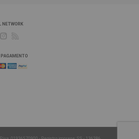
L NETWORK
DI PAGAMENTO
 - P.iva: 01936570900 - Registro imprese: SS - 136386