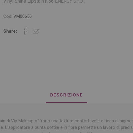
Vinyl Shine Lipstain n.56 ENERGY SHOT
Cod:
VM00656
Share:
DESCRIZIONE
tain di Vip Makeup offrono una texture confortevole e ricca di pigment
e. L’applicatore a punta sottile e in fibra permette un lavoro di precisi