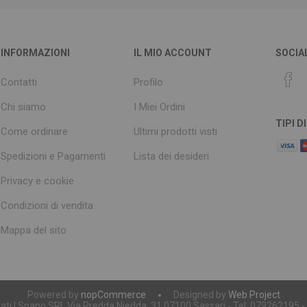
INFORMAZIONI
IL MIO ACCOUNT
SOCIA
Contatti
Profilo
Chi siamo
I Miei Ordini
TIPI 
Come ordinare
Ultimi prodotti visti
Spedizioni e Pagamenti
Lista dei desideri
Privacy e cookie
Condizioni di vendita
Mappa del sito
Powered by
nopCommerce
Designed by
Web Project
servati | Spano SRL Via Predda Niedda, 31 07100 Sassari - Tel: 079262195