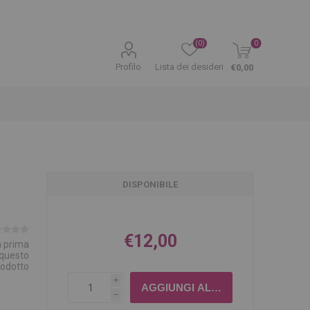
(0)
0
Profilo
Lista dei desideri
€0,00
DISPONIBILE
€12,00
la prima
 questo
rodotto
i
h