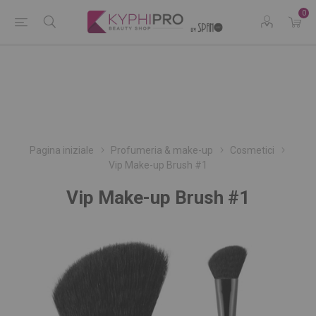
0
Pagina iniziale
Profumeria & make-up
Cosmetici
Vip Make-up Brush #1
Vip Make-up Brush #1