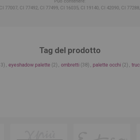
Può contenere:
CI 77007, CI 77492, CI 77499, CI 16035, CI 19140, CI 42090, CI 77288
Tag del prodotto
33)
,
eyeshadow palette
(2)
,
ombretti
(38)
,
palette occhi
(2)
,
tru