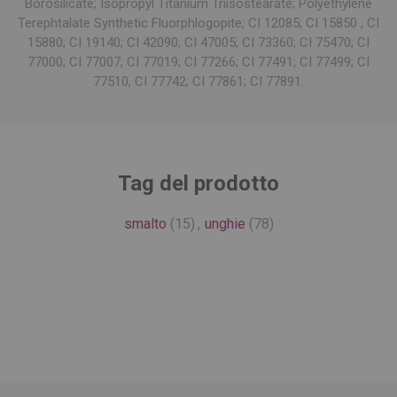
Borosilicate; Isopropyl Titanium Triisostearate; Polyethylene
Terephtalate Synthetic Fluorphlogopite; CI 12085; CI 15850 , CI
15880; CI 19140; CI 42090; CI 47005; CI 73360; CI 75470; CI
77000; CI 77007; CI 77019; CI 77266; CI 77491; CI 77499; CI
77510, CI 77742; CI 77861; CI 77891.
Tag del prodotto
smalto
(15)
,
unghie
(78)