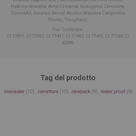
Hydroxycitronellal, Amyl Cinnamal, Isoeugenol, Limonene,
Citronellol, Geraniol, Benzyl Alcohol, Brassica Campestris
Sterols, Tocopherol.
Può Contenere.
CI 77891, CI 77007, CI 77491, CI 77492, CI 77499, CI 77288, CI
42090.
Tag del prodotto
concealer
(10)
,
correttore
(10)
,
newpack
(9)
,
water proof
(9)