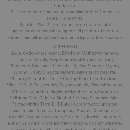
Fondotinta.
Se l’inestetismo è piccolo applica Skin Perfect Concealer
sopra il Fondotinta.
Il pack di Skin Perfect Concealer è stato creato
appositamente per evitare sprechi di prodotto. Mentre si
estrae il pennellino dal pack si scarica il prodotto in eccesso.
INGREDIENTI:
Aqua, Cyclopentasiloxane, Ethylhexyl Methoxycinnamate,
Titanium Dioxide, Propylene Glycol, Potassium Cetyl
Phosphate, Squalane, Beheneth-30, Zinc Stearate, Myristyl
Alcohol, Caprylyl Glycol, Glycerin, Glyceryl Isostearate,
Phenoxyethanol, Bis-Peg-18 Methyl Ether Dimethyl Silane,
Silica, C10-18 Triglycerides, Polyacrylamide, Glyceryl Stearate,
C13-14 Isoparaffin, Hexylene Glycol, Parfum, Carbomer,
Cellulose Gum, Cetearyl Alcohol, Cetearyl Glucoside, Mica,
Pentaerythrityl Tetra-Di-T-Butyl Hydroxyhydrocinnamate,
Rubus Idaeus Seed Oil, Tocopheryl Acetate, Xanthan Gum,
Caprylic / Capric Triglyceride, Sodium Hydroxide, Laureth-7,
Benzyl Salicylate, Alpha Isomethyl Ionone, Sodium Stearate,
Linalool, Eugenol, Bht, Phoenix Dactylifera Seed Extract,