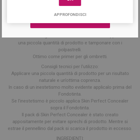
Poi con il pennello (Skin Perfect Double Brush dal lato più
piccolo) sfuma il prodotto. Andremo così a creare un vero e
APPROFONDISCI
proprio effetto illuminante sulla palpebra inferiore,
mimetizzando così le occhiaie.
Per quanto riguarda le piccole imperfezioni come brufoletti,
macchie e teleangectasie basta scaricare con l’applicatore
una piccola quantità di prodotto e tamponare con i
polpastrelli.
Ottimo come primer per gli ombretti.
Consigli tecnici per l'utilizzo:
Applicare una piccola quantità di prodotto per un risultato
naturale e un’ottima coprenza.
In caso di un inestetismo molto evidente applicalo prima del
Fondotinta.
Se l’inestetismo è piccolo applica Skin Perfect Concealer
sopra il Fondotinta.
Il pack di Skin Perfect Concealer è stato creato
appositamente per evitare sprechi di prodotto. Mentre si
estrae il pennellino dal pack si scarica il prodotto in eccesso.
INGREDIENTI: