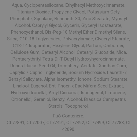
Aqua, Cyclopentasiloxane, Ethylhexyl Methoxycinnamate,
Titanium Dioxide, Propylene Glycol, Potassium Cetyl
Phosphate, Squalane, Beheneth-30, Zinc Stearate, Myristyl
Alcohol, Caprylyl Glycol, Glycerin, Glyceryl Isostearate,
Phenoxyethanol, Bis-Peg-18 Methyl Ether Dimethyl Silane,
Silica, C10-18 Triglycerides, Polyacrylamide, Glyceryl Stearate,
C13-14 Isoparaffin, Hexylene Glycol, Parfum, Carbomer,
Cellulose Gum, Cetearyl Alcohol, Cetearyl Glucoside, Mica,
Pentaerythrityl Tetra-Di-T-Butyl Hydroxyhydrocinnamate,
Rubus Idaeus Seed Oil, Tocopheryl Acetate, Xanthan Gum,
Caprylic / Capric Triglyceride, Sodium Hydroxide, Laureth-7,
Benzyl Salicylate, Alpha Isomethyl Ionone, Sodium Stearate,
Linalool, Eugenol, Bht, Phoenix Dactylifera Seed Extract,
Hydroxycitronellal, Amyl Cinnamal, Isoeugenol, Limonene,
Citronellol, Geraniol, Benzyl Alcohol, Brassica Campestris
Sterols, Tocopherol.
Può Contenere.
CI 77891, CI 77007, CI 77491, CI 77492, CI 77499, CI 77288, CI
42090.