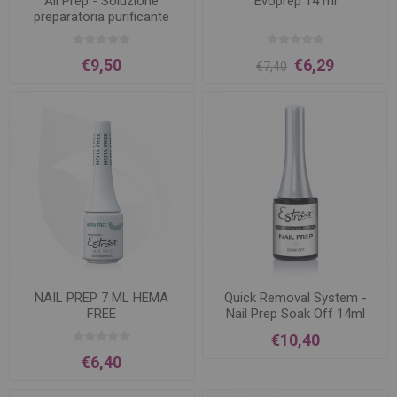
All Prep - Soluzione
Evoprep 14 ml
preparatoria purificante
€9,50
€6,29
€7,40
NAIL PREP 7 ML HEMA
Quick Removal System -
FREE
Nail Prep Soak Off 14ml
€10,40
€6,40