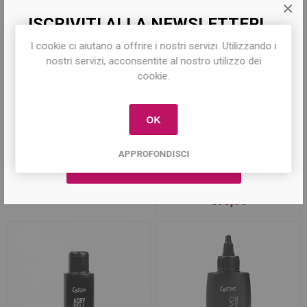
×
ISCRIVITI ALLA NEWSLETTER!
I cookie ci aiutano a offrire i nostri servizi. Utilizzando i
Iscriviti per conoscere le nostre ultime
nostri servizi, acconsentite al nostro utilizzo dei
offerte e ricevere il
10% di sconto
sul
cookie.
primo acquisto!
OK
Evobase 14 ml
Universal Base 14ml
APPROFONDISCI
€14,90
€13,90