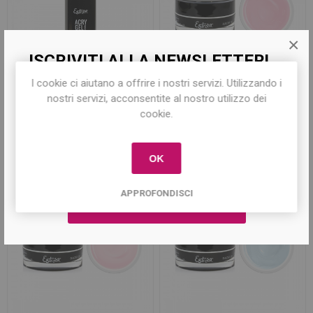
×
ISCRIVITI ALLA NEWSLETTER!
I cookie ci aiutano a offrire i nostri servizi. Utilizzando i
Iscriviti per conoscere le nostre ultime
nostri servizi, acconsentite al nostro utilizzo dei
AcryGel Solution 100ml
Gel Superior - Baby Soft
offerte e ricevere il
10% di sconto
sul
cookie.
15ml
primo acquisto!
€7,80
€13,40
OK
APPROFONDISCI