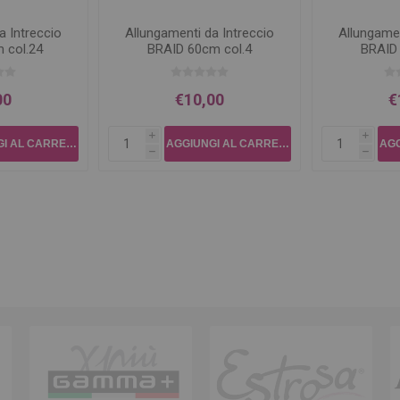
a Intreccio
Allungamenti da Intreccio
Allungamen
 col.24
BRAID 60cm col.4
BRAID
00
€10,00
€
i
i
h
h