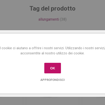
Tag del prodotto
allungamenti
(38)
ISCRIVITI ALLA NEWSLETTER!
Prodotti correlati
I cookie ci aiutano a offrire i nostri servizi. Utilizzando i nostri servizi
Iscriviti per conoscere le nostre ultime offerte
acconsentite al nostro utilizzo dei cookie.
e ricevere il
10% di sconto
sul primo acquisto!
OK
APPROFONDISCI