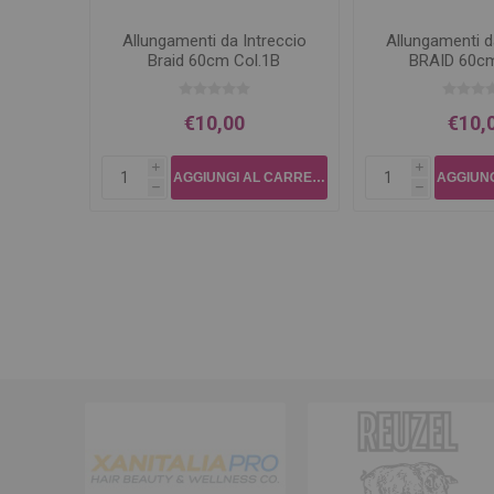
Allungamenti da Intreccio
Allungamenti d
Braid 60cm Col.1B
BRAID 60cm
€10,00
€10,
i
i
h
h