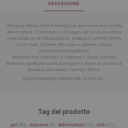
DESCRIZIONE
Olio spray abbronzante formulato per assicurare una corretta
abbronzatura. Il contenuto in oli leggeri, dal tocco asciutto la
rende ideale per la nebulizzazione, evitando il contatto diretto
con le mani. Contiene filtri solari e vitamine, utili per
un’abbronzatura equilibrata.
Arricchito con Vitamina E e Vitamina C, si può utilizzare
anche sui capelli, per nutrirli, proteggerli e ridurre la secchezza
dovuta al sale marino. Formato 300 ml.
SENZA PARABENI, PARAFFINA, PETROLATI.
Tag del prodotto
gel
(80)
,
doposole
(8)
,
abbronzatura
(12)
,
sole
(11)
,