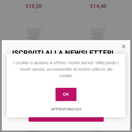
€10,50
€14,40
×
ISCRIVITI ALLA NEWSLETTER!
I cookie ci aiutano a offrire i nostri servizi. Utilizzando i
Iscriviti per conoscere le nostre ultime
nostri servizi, acconsentite al nostro utilizzo dei
offerte e ricevere il
10% di sconto
sul
cookie.
primo acquisto!
Protezione Solare 30 200ml
Protezione Solare 50 200ml
Bionell
Bionell
OK
€16,40
€18,50
APPROFONDISCI